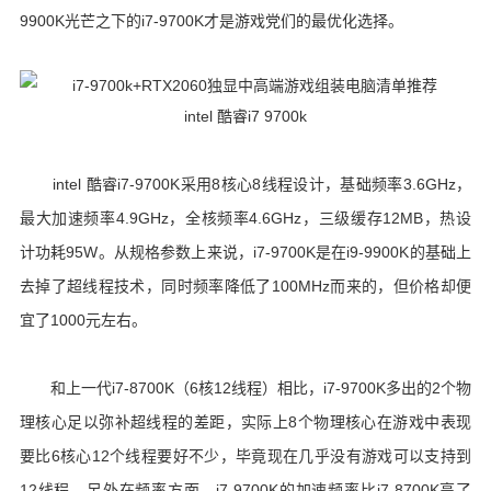
9900K光芒之下的i7-9700K才是游戏党们的最优化选择。
intel 酷睿i7 9700k
intel 酷睿i7-9700K采用8核心8线程设计，基础频率3.6GHz，
最大加速频率4.9GHz，全核频率4.6GHz，三级缓存12MB，热设
计功耗95W。从规格参数上来说，i7-9700K是在i9-9900K的基础上
去掉了超线程技术，同时频率降低了100MHz而来的，但价格却便
宜了1000元左右。
和上一代i7-8700K（6核12线程）相比，i7-9700K多出的2个物
理核心足以弥补超线程的差距，实际上8个物理核心在游戏中表现
要比6核心12个线程要好不少，毕竟现在几乎没有游戏可以支持到
12线程。另外在频率方面，i7-9700K的加速频率比i7-8700K高了