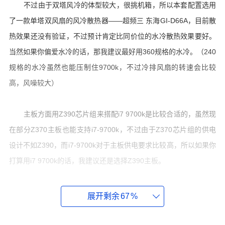
不过由于双塔风冷的体型较大，很挑机箱，所以本套配置选用
了一款单塔双风扇的风冷散热器——超频三 东海GI-D66A，目前散
热效果还没有验证，不过预计肯定比同价位的水冷散热效果要好。
当然如果你偏爱水冷的话，那我建议最好用360规格的水冷。（240
规格的水冷虽然也能压制住9700k，不过冷排风扇的转速会比较
高，风噪较大）
主板方面用Z390芯片组来搭配i7 9700k是比较合适的，虽然现
在部分Z370主板也能支持i7-9700k，不过由于Z370芯片组的供电
设计不如Z390，而i7-9700k对于主板供电要求比较高，所以如果你
打算用i7 9700k的话，我建议还是选择Z390主板。
展开剩余
67
%
技嘉Z390-UD