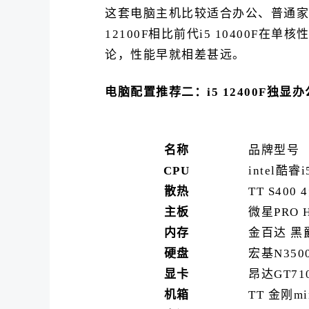
这套电脑主机比较适合办公、普通家用
12100F相比前代i5 10400
论，性能早就相差甚远。
电脑配置推荐二：i5 12400F独显
名称
品牌型号
CPU
intel酷睿
散热
TT S400
主板
微星PRO 
内存
金百达 黑爵 
硬盘
宏基N3500
显卡
昂达GT71
机箱
TT 金刚m