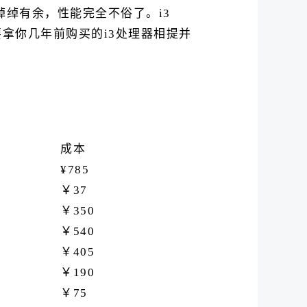
绰绰有余，性能完全不俗了。i3
不要拿你几年前购买的i3处理器相提并
成本
¥785
￥37
￥350
￥540
￥405
￥190
￥75