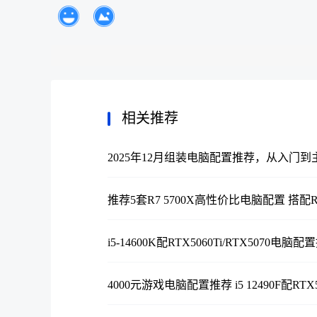
备注
透明化成
AMD锐龙R5 5600GT基于Zen3
R5 5600GT适合办公+轻量级游戏
相关推荐
的VEGA7核显，核显频率为1900
级游戏需求。
2025年12月组装电脑配置推荐，从入门到
如果没有找到合适的配置，可以咨询捷
新正品。
推荐5套R7 5700X高性价比电脑配置 搭配RTX50
以上就是捷维科技分享的3套办公电脑
i5-14600K配RTX5060Ti/RTX507
的特别的不合理，所以不如加一张亮
4000元游戏电脑配置推荐 i5 12490F配RTX