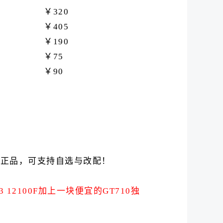
￥320
￥405
￥190
￥75
￥90
新正品，可支持自选与改配！
12100F加上一块便宜的GT710独