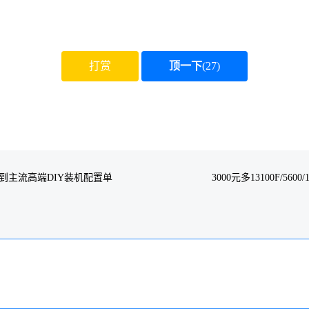
组装电脑配置清单
5 5600GT(散)6核12线程
打赏
顶一下
(
27
)
3 4热管 AMD版
E A520M-K主板
DR4 3200 16GB(8GX2) 套装
 512G M.2 NVMe固态
选配显卡
门到主流高端DIY装机配置单
3000元多13100F/56
ini机箱
300N 80PLUS电源
扇，如需可加装
统+调试+拷机+打包）毛利润百分之6
12/10 每日硬件价格存在变动，以当天价格成本为准！