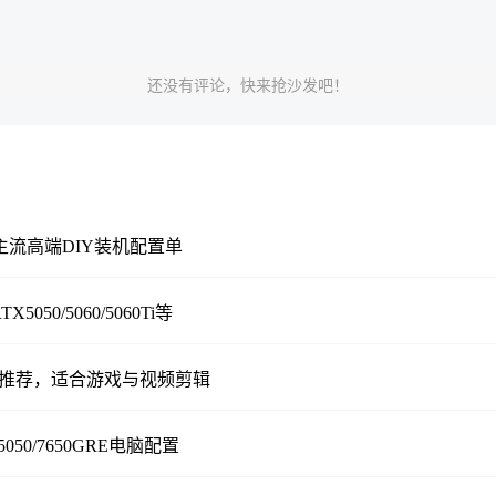
本装机，良心装机，童叟无欺，精细走线，硬件保证全
装机咨询配置微信号：381291555（Q同号）
还没有评论，快来抢沙发吧！
架构设计，最高频率为4.6GHz，6核12线程的设计，三级缓
需求
，算是目前核显配置性价比最高的装机方案，R5 56
MHz，基本等同于GTX750Ti独显，凭借CPU自带的
主流高端DIY装机配置单
维科技微信号381291555，免费在线写电脑配置，
50/5060/5060Ti等
配置推荐，也是目前办公选择最多的配置方案，不过由于i
0电脑配置推荐，适合游戏与视频剪辑
机卡提升一下性价比了，这绝对是最好的解决方式。
5050/7650GRE电脑配置