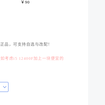
￥90
新正品，可支持自选与改配！
考虑i5 12400F加上一块便宜的
0F多用个两年以上没有任何问题，对于办公