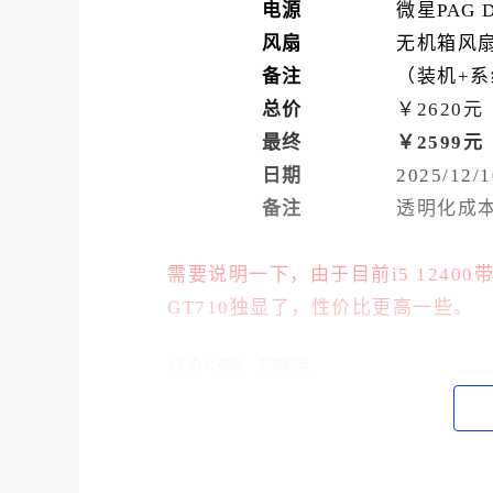
电源
微星PAG 
风扇
无机箱风
备注
（装机+系
总价
￥2620元
最终
￥2599元
日期
2025/
备注
透明化成
需要说明一下，由于目前i5 12400
GT710独显了，性价比更高一些。
i5 12400F是一款6核12线程设计
办公电脑
电脑配置
日常使用完全够用。
电脑配置推荐三：R5 5600GT核显