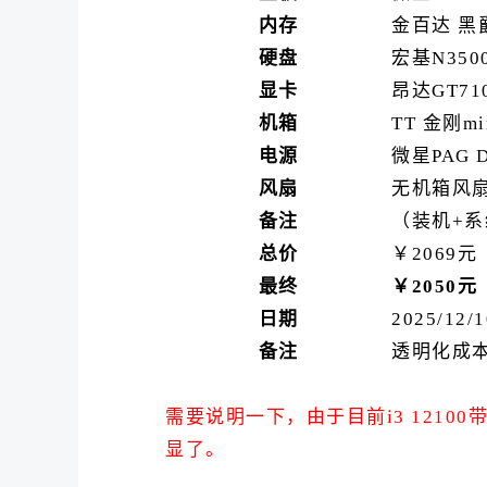
内存
金百达 黑爵 
硬盘
宏基N3500
显卡
昂达GT71
机箱
TT 金刚m
电源
微星PAG 
风扇
无机箱风
备注
（装机+系
总价
￥2069元
最终
￥2050元
日期
2025/
备注
透明化成
需要说明一下，由于目前i3 12100
显了。