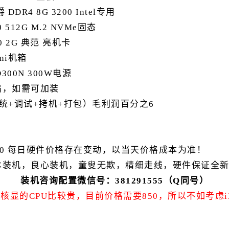
DDR4 8G 3200 Intel专用
 512G M.2 NVMe固态
0 2G 典范 亮机卡
ini机箱
D300N 300W电源
扇，如需可加装
统+调试+拷机+打包）毛利润百分之6
12/10 每日硬件价格存在变动，以当天价格成本为准！
本装机，良心装机，童叟无欺，精细走线，硬件保证全
装机咨询配置微信号：381291555（Q同号）
带核显的CPU比较贵，目前价格需要850，所以不如考虑i3 