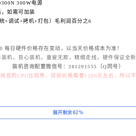
D300N 300W电源
扇，如需可加装
统+调试+拷机+打包）毛利润百分之6
12/10 每日硬件价格存在变动，以当天价格成本为准！
本装机，良心装机，童叟无欺，精细走线，硬件保证全
装机咨询配置微信号：381291555（Q同号）
带核显的CPU比较贵，目前价格需要1200元左右，所以不如
，18MB三级缓存，睿频至高4.4Ghz，相比i3 1210
展开剩余
62
%
主机配置