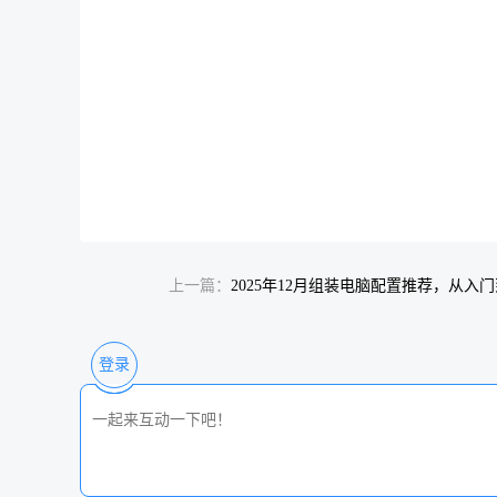
名称
品牌型号
CPU
AMD锐龙R
散热
雅浚E3AV
主板
华硕PRMI
内存
金百达银爵 D
硬盘
宏基N3500
显卡
无显卡,可
上一篇：
2025年12月组装电脑配置推荐，从入
机箱
TT 金刚m
电源
微星PAG D
风扇
无机箱风
登录
备注
（装机+系
总价
￥2656元
最终
￥2650元
日期
2025/