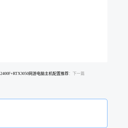
成本
¥890
￥48
￥338
￥660
￥405
--
00/12400F+RTX3050网游电脑主机配置推荐
：下一篇
￥75
￥90