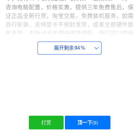
咨询电脑配置，价格实惠，提供三年免费售后，保
证正品全新行货，淘宝交易，免费装机服务，如需
自行安装，支持显卡不拆封发货，或者全部硬件散
件发货，支持15天无理由退货退款，我们可以提供
。
组装电脑教程
展开剩余
94
%
一、核显主机配置单
核显主机适合对显卡要求不高的人群，或者说不玩
大型游戏的人群，例如办公、家用娱乐、轻量级游
戏、炒股、上网课学习等；
核显配置1：R5 5600G核显APU电脑主机
打赏
顶一下
(
9
)
AMD锐龙R5 5600G核显APU电脑主机
配件名称
品牌型号