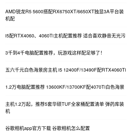
处理器
AMD锐龙R5 5600G（盒装）6核12线程
AMD锐龙R5 5600搭配RX6750XT/6650XT独显3A平台装
散热器
利民AX120 R SE散热器
机配
CPU内置VEGA 7核显（性能类似
显卡
GTX750Ti）
i5配RTX4060、4060Ti主机配置推荐 适合喜欢静音无光污
主板
华硕 PRIME A520M-K主板
金百达 银爵 DDR4 3600 8G *2根
内存
3千到4千电脑配置推荐，玩游戏这样配足够了！
（16G）
硬盘
致钛PC005 512G M.2 NVMe固态硬盘
五六千元白色海景房主机 i5 12400F/13490F配RTX4060Ti
机箱
耕升 星烁RGB机箱（可关RGB灯效）
电源
微星 PAG A350 电源（350W）
1.2万电脑配置推荐 13600KF/13700KF配4070Ti白色海景
显示器
用户自选
键鼠装
用户自选
主机1.2万起，推荐5套华硕TUF全家桶配置清单 弹药库装
特惠价格
1899元
机
可免费安装到手即用，不包邮、保证正品
服务
全新，保修3年，支持远程协助
谷歌相机app官方下载 谷歌相机怎么配置