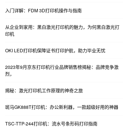
订印刷内容。高级装订单元可以执行多种功能，不
入门详解：FDM 3D打印机操作与指南
仅可以完成多个装订位置，还可以完成纸张的分段
折叠，并将厚页插入文档中。
从企业到家用：黑白激光打印机的魅力，为何黑白激光打
印机
该方案考虑了复印机的低缺陷和装订，但它的尺寸
很大。
OKI LED打印机保障证书打印护航，助力毕业无忧
考虑到用户的体验，速度也有问题。入门级一体机
2023年9月京东打印机行业品牌销售榜揭秘：品牌竞争激
的治愈率比复印机高。为什么?例如,如果卡纸打印每
烈，
5000页,然后对于一般的多功能机器,这个频率是一个
月的卡纸,和复制机可能是每隔两到三天,所以复印机
揭秘：激光打印机工作原理的神奇之旅
的纸是采取尽可能折叠纸路径的褶皱。然而，这也
有一个问题:那就是，对于纸张的平滑度，复印机往
斑马GK888T打印机：办公新利器，一款超级好用的神器
往是非常大的，占据了很多地方，这是特别真实
的，当装订单位结合。
TSC-TTP-244打印机：流水号条形码打印指南