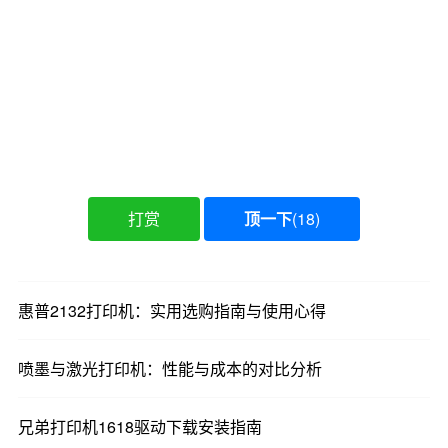
然而，复印机不是这样的。由于很多复印机在规划
时要考虑的功能很多，所以很多复印机都有一套完
整的CPU、内存和硬盘组件，都是按照RISC指令集
来设计的。经过超级处理，您可以完成复杂的工
作。当然，半导体行业一直遵循摩尔定律，所以芯
片的价格越来越低。现在越来越多的中档或入门级
产品也开始配置快速处理处理器，以加快整个操
作，并在控制面板。完成相对凌乱的功能，比如将
打赏
顶一下
(
18
)
身份证复制到一张纸的两边。
第三个主要区别是规划结构
惠普2132打印机：实用选购指南与使用心得
一般的A4多功能机，打印后，意味着多功能机现在
已经处理完所有的流程，-1-/8-5/-/1/-92-/0-
喷墨与激光打印机：性能与成本的对比分析
2/-/0/-0/-3-///2-用户可以拿走打印或复制的内容。但
是复印机不是这样的。这些复印机都有一个可选的
兄弟打印机1618驱动下载安装指南
装订装置。该装订单元的功能是通过活动订书机装