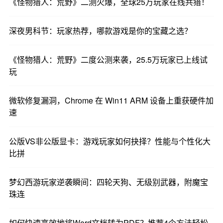
《怪物猎人：荒野》二测火爆，全球25万玩家在线共猎！
深夜男科节：玩家热荐，哪款游戏是你的宝藏之选？
《怪物猎人：荒野》二度公测来袭，25.5万玩家已上线试
玩
微软修复漏洞，Chrome 在 Win11 ARM 设备上重获硬件加
速
公版VS非公版显卡：游戏玩家如何抉择？性能与个性化大
比拼
梦幻西游玩家逆袭瞬间：四轮天狗、无级别武器，附魔宝
珠连
如何快速高效地将Word文档转为PDF？推荐4个方法轻松