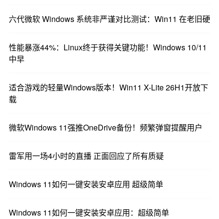
六代微软 Windows 系统非严谨对比测试：Win11 在老旧硬
内存管理测试的第二部分是浏览器标签页加载测
试，博主需要在内存使用量达到5GB之前尽可能多
性能暴涨44%：Linux终于获得关键功能！Windows 10/11
地打开浏览器标签页。由于Firefox和Chrome在老旧
中早
的Windows版本上无法正常加载网页，因此在所有
设备上都使用了兼容性更强的浏览器Supermium。
适合游戏的轻量Windows版本！Win11 X-Lite 26H1开放下
载
意料之中，
Windows 11再次垫底，仅能加载可怜的
49个标签页。相比之下，Windows 8.1竟然能加载
微软Windows 11强推OneDrive备份！频繁弹窗提醒用户
即使是更老的Windows XP也
惊人的252个标签页。
能加载50个标签页，但这并非因为达到了5GB的内
雷军用一场4小时的直播 正面回应了所有质疑
存上限，而是因为其页面文件无法及时更新导致崩
溃。
Windows 11如何一键安装安卓应用 超级简单
Windows 11如何一键安装安卓应用：超级简单