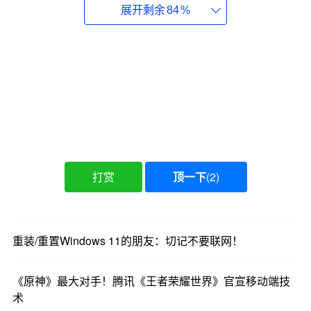
展开剩余
84
%
接下来是内存管理测试，Windows XP再次胜出，
，而Windows 11的平
空闲时仅占用0.8GB系统内存
均内存占用量则增长至3.3GB，一度甚至达到
3.7GB，这也是因为操作系统在后台加载了更多资
源。
因此，内存较小的老旧硬件在Windows 11系统下更
容易出现运行缓慢的情况。需要注意的是，TrigrZolt
打赏
顶一下
(
2
)
使用的是带有机械硬盘的系统，无论你钟爱哪个操
作系统，机械硬盘如今都已过时。任何配备性能不
错的CPU和NVMe固态硬盘的现代系统都能够有效弥
补Windows 11的普遍低效。
重装/重置Windows 11的朋友：切记不要联网！
《原神》最大对手！腾讯《王者荣耀世界》官宣移动端技
术