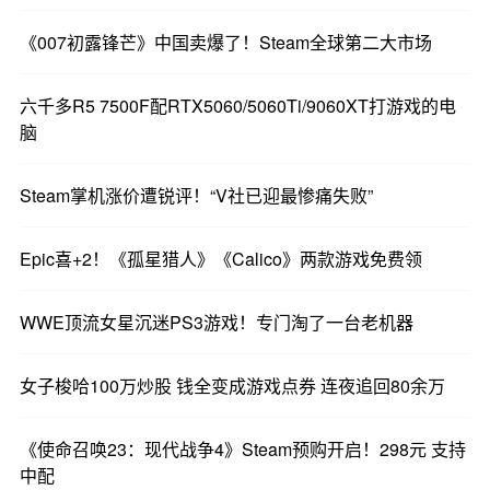
自动切换完成。
《007初露锋芒》中国卖爆了！Steam全球第二大市场
切换Steam账号国家 / 地区，最主要的作用是体
验不同区域的游戏定价与汇率，有机会以更实惠的
六千多R5 7500F配RTX5060/5060Ti/9060XT打游戏的电
价格购买游戏及相关内容。不同地区上架的游戏、
脑
专属活动和特色服务存在差异，更改地区后也能解
锁对应区域独有的游戏作品与平台福利。
Steam掌机涨价遭锐评！“V社已迎最惨痛失败”
Epic喜+2！《孤星猎人》《Calico》两款游戏免费领
WWE顶流女星沉迷PS3游戏！专门淘了一台老机器
女子梭哈100万炒股 钱全变成游戏点券 连夜追回80余万
《使命召唤23：现代战争4》Steam预购开启！298元 支持
中配