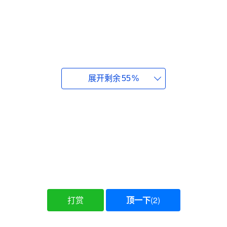
展开剩余
55
%
5、按要求如实填写对应地区的地址、城市、邮
编和联系电话。
6、填写完成后，点击更新或保存按钮。
7、根据系统提示完成一笔当地支付，选购任意
低价游戏即可。
打赏
顶一下
(
2
)
8、支付成功后，商店地区、货币与商品价格会