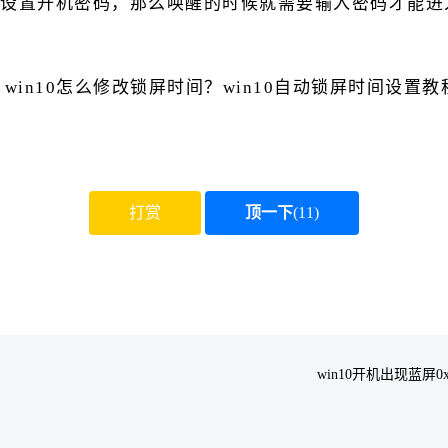
设置开机密码，那么唤醒的时候就需要输入密码才能进
打赏
顶一下
(
11
)
？
win10开机出现蓝屏0xc