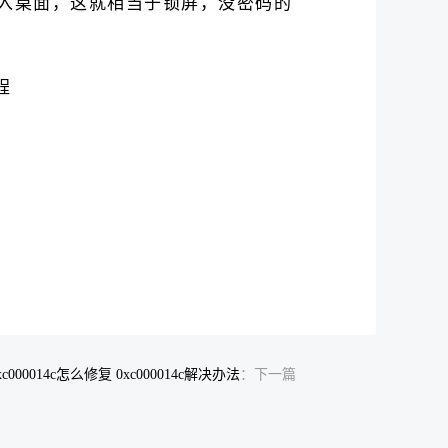
入桌面，这就相当于锁屏，没密码的
000014c怎么修复 0xc000014c解决办法
：下一篇