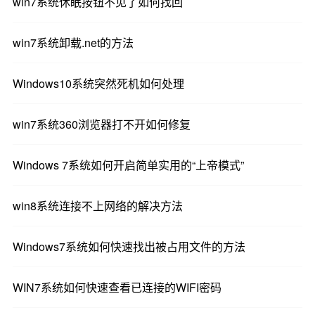
win7系统休眠按钮不见了如何找回
完全相同，就以惠普笔记本电脑新机器来说，不少
都是是图形版的BIOS界面，是可以使用鼠标操作
win7系统卸载.net的方法
的。
Windows10系统突然死机如何处理
第1步：按惠普笔记本电脑的开机按，然后在还没进
入系统之前就按【F10】键进入到BIOS界面。
win7系统360浏览器打不开如何修复
第2步：在BIOS界面时找到【System
Windows 7系统如何开启简单实用的“上帝模式”
Configuration】项下的【SATA Device Mode】此
项，并选择【AHCI】或【IDE】。
win8系统连接不上网络的解决方法
或在BIOS界面找到【Enable Native Sata Support】
项并设置成【disable】。
Windows7系统如何快速找出被占用文件的方法
或在BIOS界面找到【System
WIN7系统如何快速查看已连接的WIFI密码
Configuration>>Device Configurations】项下的