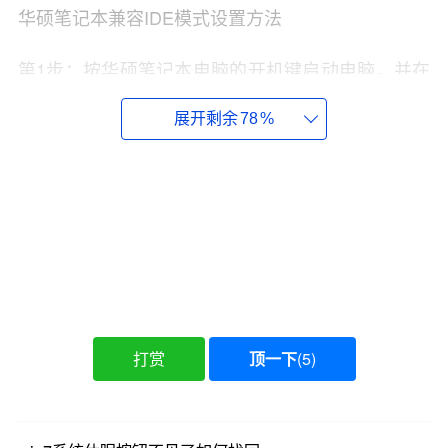
华硕笔记本兼容IDE模式设置方法
第1步：按华硕笔记本电脑的开机键启动电脑，并在
开机时按F2进入到主BIOS设置界面。
展开剩余
78
%
第2步：在华硕BIOS界面找依次找到
【Advanced>>IDE Configuration】项，并在此项下
找到【SATA Operation Mode】此项，并选择成
【Compatible】。
第3步：然后按【F10】键，输入字母【y】并确定，
电脑开机启新启动，重启后进入PE系统即可找到笔
记本硬盘。
打赏
顶一下
(
5
)
惠普笔记本兼容IDE模式设置方法
惠普笔记本电脑设置可能略多一些，而且也不全都