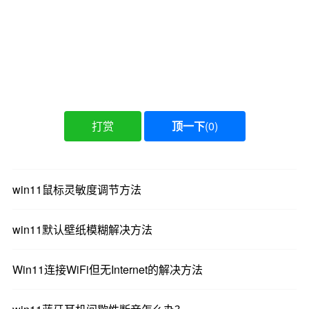
打赏
顶一下
(
0
)
6、选择系统变量中的path，点击编辑按钮，添
加%path%并保存。然后bat文件可以正常打开。
win11鼠标灵敏度调节方法
win11默认壁纸模糊解决方法
Win11连接WiFi但无Internet的解决方法