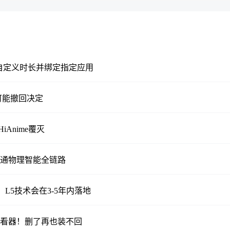
，支持自定义时长并绑定指定应用
可能撤回决定
Anime覆灭
跑通物理智能全链路
L5技术会在3-5年内落地
3D查看器！删了再也装不回