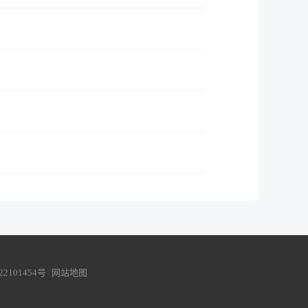
22101454号
网站地图