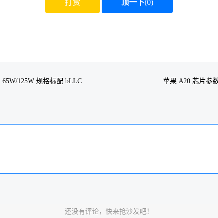
打赏
顶一下
(
0
)
，65W/125W 规格标配 bLLC
苹果 A20 芯片参
还没有评论，快来抢沙发吧！