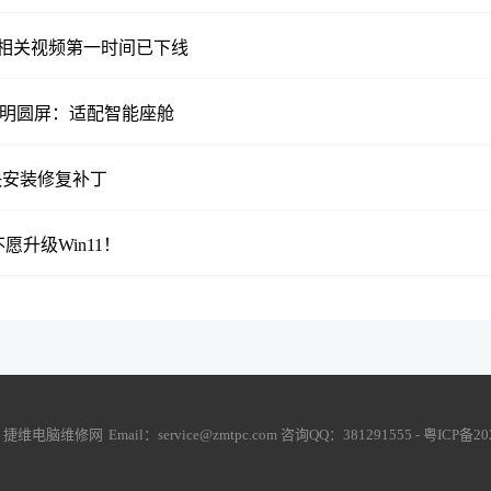
：相关视频第一时间已下线
ED透明圆屏：适配智能座舱
户尽快安装修复补丁
不愿升级Win11！
6
捷维电脑维修网
Email：service@zmtpc.com 咨询QQ：381291555 -
粤ICP备20