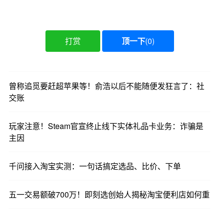
打赏
顶一下
(
0
)
曾称追觅要赶超苹果等！俞浩以后不能随便发狂言了：社
交账
玩家注意！Steam官宣终止线下实体礼品卡业务：诈骗是
主因
千问接入淘宝实测：一句话搞定选品、比价、下单
五一交易额破700万！即刻选创始人揭秘淘宝便利店如何重