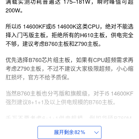
满载实测功耗普遍达 175–181W，瞬时峰值可超
200W。
所以i5 14600KF或i5 14600K这类CPU，绝对不能选
择入门丐版主板，拒绝所有的H610主板，供电完全
不够，建议考虑B760主板和Z790主板。
优先选择B760芯片组主板，如果有CPU超频需求再
考虑Z790主板，不过不建议大家极限超频，小心缩
肛损坏，官方不给予质保。
当然B760主板也分丐版和旗舰级，对于i5 14600KF
强烈建议8+1+1及以上供电规模的B760主板。
千万不要考虑6+1+1供电规模，例如华硕B760M-
F、微星B760M-E、技嘉B760M D2H，这些型号主
展开剩余
82
%
板上65W TDP功耗的i5 14400F或者以下型号完全没