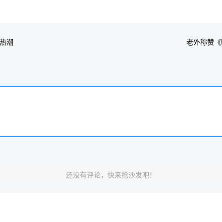
梗热潮
老外称赞《
还没有评论，快来抢沙发吧！