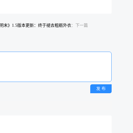
明末》1.5版本更新：终于褪去粗粝外衣
：下一篇
发 布