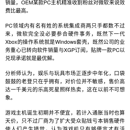
销量，OEM某款PC主机精准收割粉丝对微软来说效
费比最高。
PC领域内有名有姓的系统集成商两只手都数不过
来，微软完全没必要参合硬件事务，既然下一代
Xbox的操作系统就是Windows套壳，既然公司的业
务重心已转向软件销量与XGP订阅，贴牌一款PC以
兑现承诺就是最优解。
分析师认为，娱乐与玩具市场正逐步中年化，口袋
鼓鼓的老登只在乎拥有，对价位并不敏感，售价高
达一千美元的乐高死星照样热卖，这在以前不可想
象。
游戏主机诞生初期并不便宜，若计入通胀当时也算
天价，只不过厂商为了扩大受众贴钱亏本销售硬件
使人们产生错觉，认为游戏机只有够便宜才有活