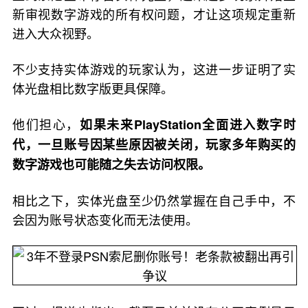
新审视数字游戏的所有权问题，才让这项规定重新
进入大众视野。
不少支持实体游戏的玩家认为，这进一步证明了实
体光盘相比数字版更具保障。
他们担心，
如果未来PlayStation全面进入数字时
代，一旦账号因某些原因被关闭，玩家多年购买的
数字游戏也可能随之失去访问权限。
相比之下，实体光盘至少仍然掌握在自己手中，不
会因为账号状态变化而无法使用。