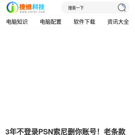
电脑知识
电脑配置
软件下载
资讯大全
3年不登录PSN索尼删你账号！老条款