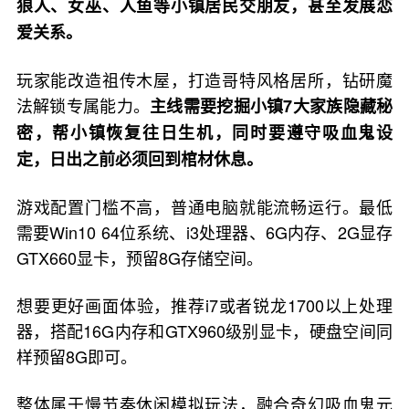
狼人、女巫、人鱼等小镇居民交朋友，甚至发展恋
爱关系。
玩家能改造祖传木屋，打造哥特风格居所，钻研魔
法解锁专属能力。
主线需要挖掘小镇7大家族隐藏秘
密，帮小镇恢复往日生机，同时要遵守吸血鬼设
定，日出之前必须回到棺材休息。
游戏配置门槛不高，普通电脑就能流畅运行。最低
需要Win10 64位系统、i3处理器、6G内存、2G显存
GTX660显卡，预留8G存储空间。
想要更好画面体验，推荐i7或者锐龙1700以上处理
器，搭配16G内存和GTX960级别显卡，硬盘空间同
样预留8G即可。
整体属于慢节奏休闲模拟玩法，融合奇幻吸血鬼元