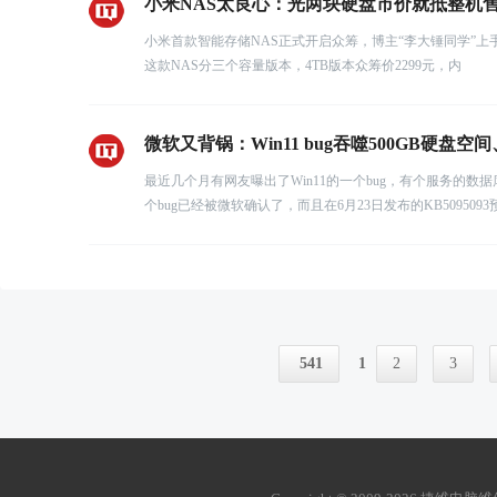
小米NAS太良心：光两块硬盘市价就抵整机
小米首款智能存储NAS正式开启众筹，博主“李大锤同学”
这款NAS分三个容量版本，4TB版本众筹价2299元，内
微软又背锅：Win11 bug吞噬500GB硬盘空
最近几个月有网友曝出了Win11的一个bug，有个服务的
个bug已经被微软确认了，而且在6月23日发布的KB509509
541
1
2
3