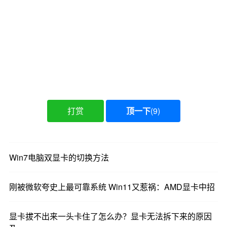
京东(4179元)
购买链接：
打赏
顶一下
(
9
)
Win7电脑双显卡的切换方法
刚被微软夸史上最可靠系统 Win11又惹祸：AMD显卡中招
显卡拔不出来一头卡住了怎么办？显卡无法拆下来的原因