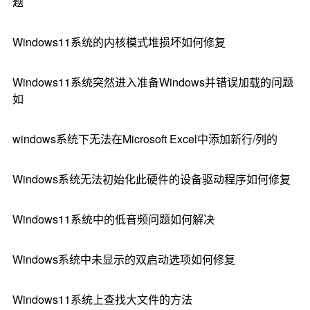
题
接下来，按
下的快速扫描。
当前威胁
Windows11系统的内核模式堆损坏如何修复
等待该过程完成。
Windows11系统突然进入准备Windows并错误加载的问题
如
4.运行DISM命令
按
键，在搜索栏上键入cmd ，然后单
Windows
windows系统下无法在Microsoft Excel中添加新行/列的
击
以管理员身份运行。
Windows系统无法初始化此硬件的设备驱动程序如何修复
键入以下命令，然后按
：
Enter
DISM /online
/cleanup-image /scanhealth
Windows11系统中的低音频问题如何解决
Windows系统中未显示的双启动选项如何修复
重新启动您的 PC 以使更改生效。
5.运行SFC命令
Windows11系统上查找大文件的方法