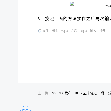
5、按照上面的方法操作之后再次输入
文件
删除
rdquo
之后
ldquo
输入
打开
上一篇：
NVIDIA 发布 610.47 显卡驱动！附下
登录