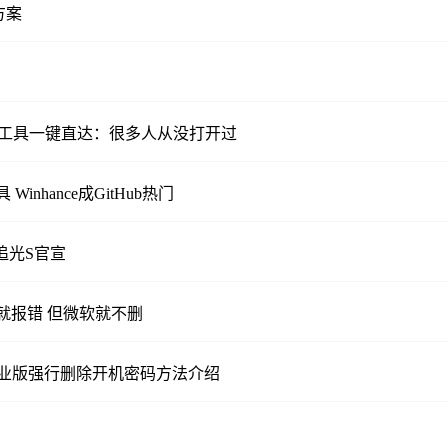
方案
原生工具一键直达：很多人从没打开过
inhance成GitHub热门
追光S官宣
开就报错 但微软就不删
7专业版强行删除开机密码方法介绍
？