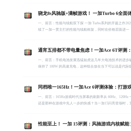
骁龙8s风驰版+满帧游戏！ 一加Turbo 6
一、前言：性能与续航双下探 一加 Turbo系列的开篇之作2
续了一加一贯主打的性能与续航框架，同时在价格层面进一
通宵五排都不带电量焦虑！一加Ace 6T评
一、前言：手机电池发展迅猛如虎这几年大电池技术的进步确实
保持了 100W 的高速充电，这种组合放在当下可以说是代际
同档唯一165Hz！一加Ace 6评测体验：打
一、前言：165Hz游戏时代当屏幕的刷新率从 60Hz、12
还是那种在游戏中先人一步的快感？当一加15闪亮登场时，
性能至上！ 一加 15评测：风驰游戏内核赋能