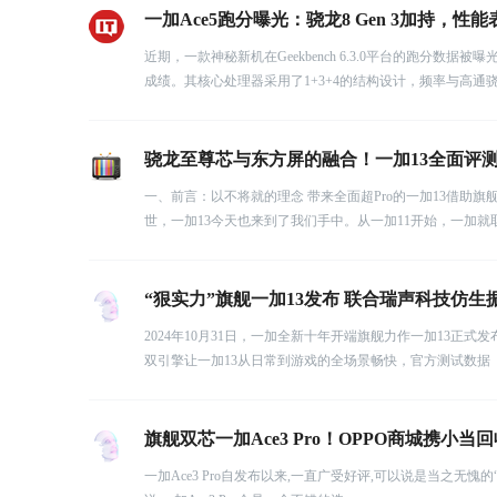
一加Ace5跑分曝光：骁龙8 Gen 3加持，性
近期，一款神秘新机在Geekbench 6.3.0平台的跑分数
成绩。其核心处理器采用了1+3+4的结构设计，频率与高通骁龙
骁龙至尊芯与东方屏的融合！一加13全面评
一、前言：以不将就的理念 带来全面超Pro的一加13借助
世，一加13今天也来到了我们手中。从一加11开始，一加就
“狠实力”旗舰一加13发布 联合瑞声科技仿生
2024年10月31日，一加全新十年开端旗舰力作一加13正式发布，
双引擎让一加13从日常到游戏的全场景畅快，官方测试数据
旗舰双芯一加Ace3 Pro！OPPO商城携小
一加Ace3 Pro自发布以来,一直广受好评,可以说是当之无