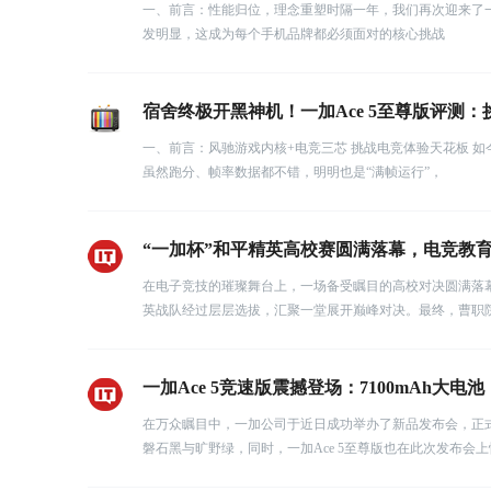
一、前言：性能归位，理念重塑时隔一年，我们再次迎来了
发明显，这成为每个手机品牌都必须面对的核心挑战
宿舍终极开黑神机！一加Ace 5至尊版评测：挑
一、前言：风驰游戏内核+电竞三芯 挑战电竞体验天花板 
虽然跑分、帧率数据都不错，明明也是“满帧运行”，
“一加杯”和平精英高校赛圆满落幕，电竞教
在电子竞技的璀璨舞台上，一场备受瞩目的高校对决圆满落幕
英战队经过层层选拔，汇聚一堂展开巅峰对决。最终，曹职
一加Ace 5竞速版震撼登场：7100mAh大电
在万众瞩目中，一加公司于近日成功举办了新品发布会，正式
磐石黑与旷野绿，同时，一加Ace 5至尊版也在此次发布会上惊