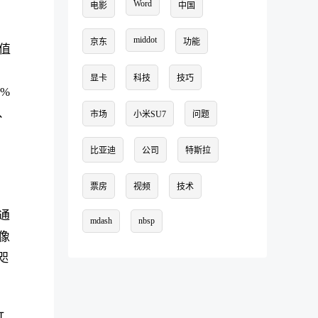
Word
电影
中国
middot
京东
功能
值
显卡
科技
技巧
%
、
市场
小米SU7
问题
比亚迪
公司
特斯拉
、
票房
视频
技术
通
mdash
nbsp
像
咫
打