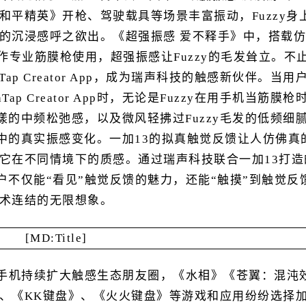
平精英》开枪、驾驶载具等场景丰富振动，Fuzzy身
的沉浸感呼之欲出。《超强振感 爱不释手》中，搭载仿
当作专业筋膜枪使用，超强振感让Fuzzy的毛发耸立。不
Tap Creator App，成为瑞声科技的触感新伙伴。当用
p Creator App时，无论是Fuzzy在用手机当筋膜枪
荡漾的中频松弛感，以及微风轻拂过Fuzzy毛发的低频细
态中的真实振感变化。一加13的拟真触觉反馈让人仿佛真
它在不同情境下的质感。通过瑞声科技联合一加13打造
用户不仅能“看见”触觉反馈的魅力，还能“触摸”到触觉反
术连结的无限想象。
一加手机持续扩大触感生态朋友圈，《水相》《苍翼：混沌
、《KK键盘》、《火火键盘》等游戏和应用纷纷选择