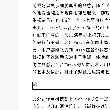
游戏场景展示细腻真实的振感，随着《和
的毛发也随之有规律地律动起来，游戏
生振感马达Turbo的一加13甚至可以
于此，Fuzzy还入驻了AAC旗下的Rich
在线下门店的一加13演示机上打开RichTa
的高频节奏感，还是Fuzzy在细雨中
感，用户都能感受到Fuzzy在各个状
触摸到了这颗动态的电子毛球，体验到
仿生振感，结合Fuzzy的视觉艺术，
的艺术及情感，打开了对触觉反馈与艺
此外，瑞声科技旗下RichTap联合
应》、《开心消消乐》、《巅峰极速》