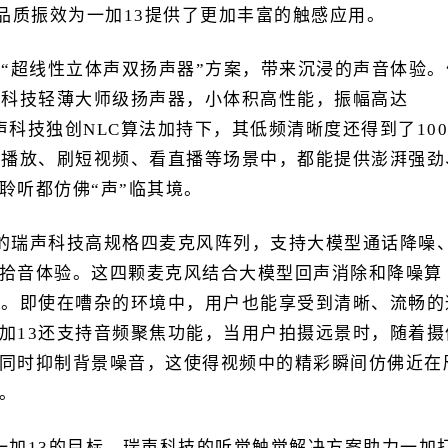
种高品质振效为一加13提供了更加丰富的触感应用。
技“超线性立体声双扬声器”方案，带来沉浸的声音体验。
声科技轻薄大师级扬声器，小体积高性能，振幅高达
声科技独创NLC算法加持下，其低频清晰度还得到了100
乐播放、刷短视频、看直播等场景中，都能提供澎湃强劲
聆听都仿佛“声”临其境。
载的瑞声科技高规格四麦克风阵列，支持大模型通话降噪
拾音体验。这四颗麦克风结合大模型回声消除和降噪算
验。即使在嘈杂的环境中，用户也能享受到清晰、流畅的
加13还支持音频聚焦功能，当用户拍摄远景时，随着摄
同时抑制背景噪音，这使得视频中的精彩瞬间仿佛近在
。
作一加13的目标，瑞声科技的听觉触觉解决方案助力一加