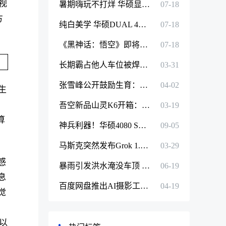
视
暑期嗨玩不打烊 华硕显卡驰骋游戏世界！
07-18
方
纯白美学 华硕DUAL 4070S EVO WHITE显卡
07-18
《黑神话：悟空》即将发布 你的显卡准备好了吗
07-18
长期霸占他人车位被焊死后续 丰田车主强行破坏围挡将车开走
03-31
张雪峰公开鼓励生育：女员工生孩子奖1万 男员工妻子奖6666元
04-02
生
吾空新品山灵K6开箱：性价比AIPC开启游戏新征程
03-19
算
神兵利器！华硕4080 SUPER显卡4K全景光追高帧畅玩《黑神话：悟空》
09-05
马斯克突然发布Grok 1.5！上下文长度飙升16倍和GPT-4齐平
03-29
感
暴雨引发洪水淹没车顶 央视点赞五菱4S店员工破窗救人
06-19
息
百度网盘推出AI摄影工具超能画布 修图效率提升90倍
04-19
觉
，
以