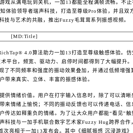
游戏从满电玩到关机，一加13都能全程满帧流畅。不止
知体验领导者瑞声科技，打造至尊级Pro体验，并且双
触感科技与艺术的共融，推出Fuzzy毛茸茸系列振感视频。
ichTap® 4.0算法助力一加13打造至尊级触感体验。仿
A+技术平台，频宽、驱动力、启停时间都得到了大幅提升。
法，实现了不同频率和强度的振动效果叠加，并通过低频增强
户带来真实、立体、丰富的振感体验。
提供情绪价值。用户在打字输入信息时，除了可以清晰
带来情绪上愉悦；不同的振动反馈也可以传递电话、信
户传达如释重负的情绪。为了让大众用户都能“看见”触
科技与一加手机联合数字艺术家Fuzzy Hug跨界合作
并首次亮相于一加13发布会。其中《细腻振感 沉浸游戏》