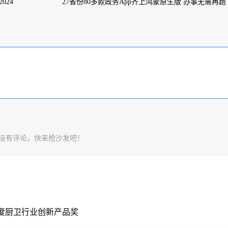
024
27省份80多款政务App齐上鸿蒙原生版 办事无需再跑
政务大厅
：下一篇
没有评论，快来抢沙发吧！
年度厨卫行业创新产品奖