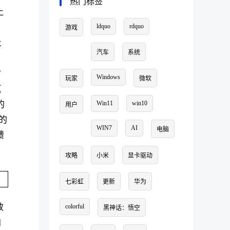
热门标签
上
ldquo
rdquo
游戏
止
汽车
系统
户
时
Windows
玩家
微软
腻
的
Win11
win10
用户
的
WIN7
AI
电脑
馈
攻略
小米
显卡驱动
七彩虹
更新
华为
效
colorful
黑神话：悟空
加