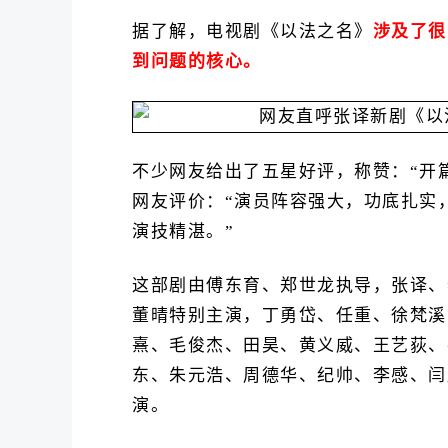
据了解，电视剧《以法之名》
涉及了很
到问题的核心。
不少网友给出了五星好评，称赞：“开
网友评价：“演员阵容强大，功底扎实
演技精湛。”
这部剧由傅东育、郑世龙执导，张译、
董晴特别主演，丁勇岱、任重、徐梵溪
熹、毛俊杰、田昊、黄义威、王艺荻、
东、朱元浩、周德华、纪帅、李感、闫
演。