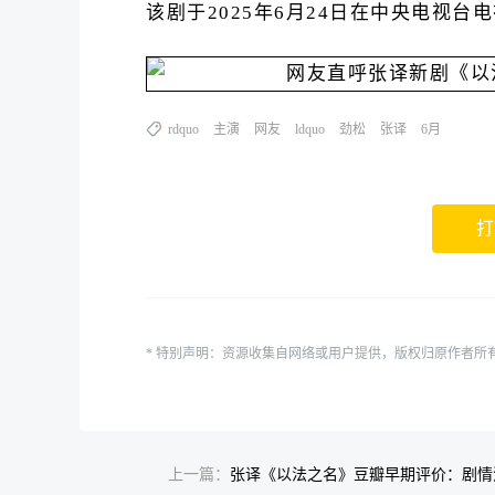
该剧于2025年6月24日在中央电视
rdquo
主演
网友
ldquo
劲松
张译
6月
打
* 特别声明：资源收集自网络或用户提供，版权归原作者所
上一篇：
张译《以法之名》豆瓣早期评价：剧情