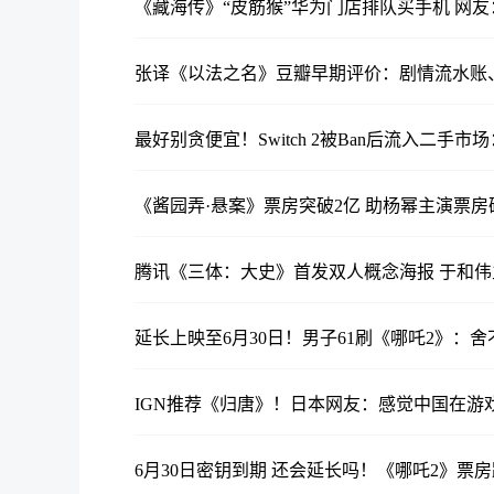
《藏海传》“皮筋猴”华为门店排队买手机 网友
张译《以法之名》豆瓣早期评价：剧情流水账
最好别贪便宜！Switch 2被Ban后流入二手
《酱园弄·悬案》票房突破2亿 助杨幂主演票房
腾讯《三体：大史》首发双人概念海报 于和伟
延长上映至6月30日！男子61刷《哪吒2》：
IGN推荐《归唐》！日本网友：感觉中国在游
6月30日密钥到期 还会延长吗！《哪吒2》票