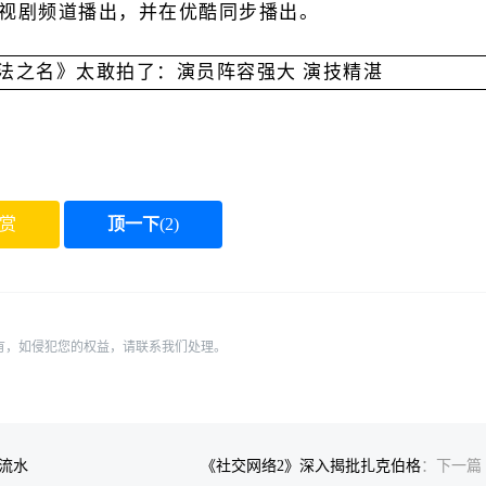
台电视剧频道播出，并在优酷同步播出。
赏
顶一下
(
2
)
有，如侵犯您的权益，请联系我们处理。
流水
《社交网络2》深入揭批扎克伯格
：下一篇