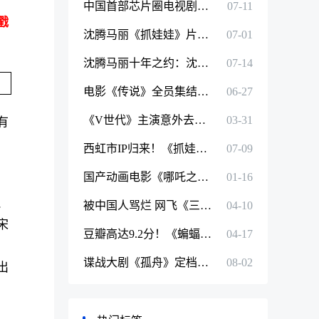
中国首部芯片圈电视剧！《赤热》定档7月14日：黄晓明、王鸥等主演
07-11
戳
沈腾马丽《抓娃娃》片长133分钟！西虹市宇宙归来
07-01
沈腾马丽十年之约：沈马组合新电影《抓娃娃》猫眼映前评分9.5分
07-14
电影《传说》全员集结版海报出炉：“年轻成龙”饰演赵战将军首曝
06-27
《V世代》主演意外去世 第二季拍摄无限期推迟
03-31
有
，
西虹市IP归来！《抓娃娃》预售票房破1000万：沈腾、马丽合体糊弄式带娃
07-09
国产动画电影《哪吒之魔童闹海》宣布全版本上映：支持IMAX、CINITY等多制式
01-16
、
被中国人骂烂 网飞《三体》成老外最爱：全球观看人次榜连冠
04-10
宋
豆瓣高达9.2分！《蝙蝠侠：黑暗骑士》有望5月内地上映
04-17
谍战大剧《孤舟》定档8月6日首播：张颂文、曾舜晞主演
08-02
出