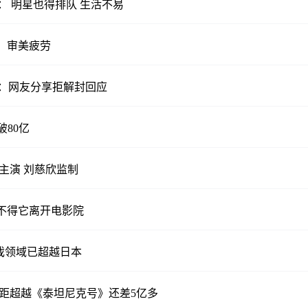
： 明星也得排队 生活不易
、审美疲劳
市场：网友分享拒解封回应
破80亿
主演 刘慈欣监制
舍不得它离开电影院
戏领域已超越日本
房距超越《泰坦尼克号》还差5亿多