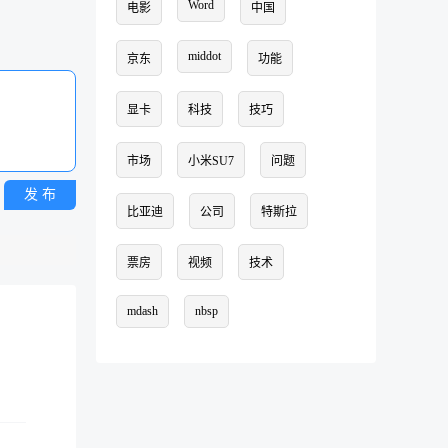
Word
电影
中国
middot
京东
功能
显卡
科技
技巧
市场
小米SU7
问题
发 布
比亚迪
公司
特斯拉
票房
视频
技术
mdash
nbsp