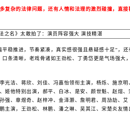
多复杂的法律问题，还有人情和法理的激烈碰撞，直接
篇平稳推进，节奏紧凑，真实感很强且悬疑感十足”，还
，口条清晰，老戏骨诸如王劲松、丁勇岱更是气场强大
李光洁、蒋欣、刘佳、冯嘉怡领衔主演，杨烁、施京明
、姬他特别出演，郝平、白冰、是安、颜世魁、赵煊、
孙强、章煜奇、赵梓冲、金泽灏、詹明君、周劢劼、艾
鹏主演，王劲松、林鹏、潘之琳、吴其江、宋楚炎友情