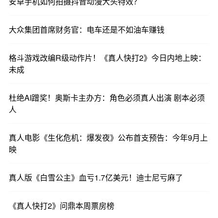
安卓手机如何拍摄抖音动漫大头特效？
从情爱、家庭到时代命题、社会现象，现在的精品
大众集团首席财务官：电车还是不如油车赚钱
真人短剧的作品既有温度又有深度。
格斗游戏改编R级动作片！《真人快打2》今日内地上映：
很多观众对这些精品短剧二刷、三刷，为它们真情
未成
实感卖安利。
杜绝AI蹭奖！奥斯卡主办方：角色必须真人出演 剧本必须
有数据显示，2025年用户长评的占比具有明显的提
人
升。在过去，观众只是简单评论“这个剧好看”，但现
在用户会愿意花时间去评论人物、剧情、包括短剧
真人电影《生化危机：爆发夜》公布首支预告：今年9月上
上的立意，这也说明观众对真人的短剧的情感投入
映
越来越强。
真人版《白雪公主》血亏1.7亿美元！迪士尼亏麻了
现在的短剧，观众早就不满于无脑爽。活的人物，
真的生活，心的共鸣，才是观众希望通过真人短剧
《真人快打2》问鼎本周票房榜
看到的。