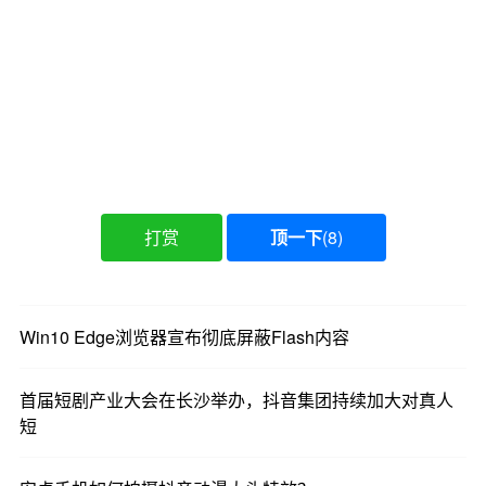
可以发现，近些年来爆火的真人短剧，核心都在一
份“真情实感”。
《少夫人来自东北》的东北女主和马来西亚男主，
地域、口音、文化的差异，正是源自于生活身边的
小事。
打赏
顶一下
(
8
)
《盛夏芬德拉》一改以往短剧的强冲突、快节奏，
反其道行之以细水长流的情感，抓住人心。
《真千金她是学霸》女主只一门心思读书考大学，
Win10 Edge浏览器宣布彻底屏蔽Flash内容
一路成长，有没有让你想起为了理想奋斗的日子？
首届短剧产业大会在长沙举办，抖音集团持续加大对真人
《北往》春运返乡的题材，又戳中多少在外漂泊打
短
工人的泪腺。