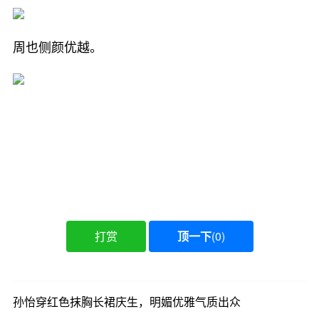
周也侧颜优越。
打赏
顶一下
(
0
)
孙怡穿红色抹胸长裙庆生，明媚优雅气质出众