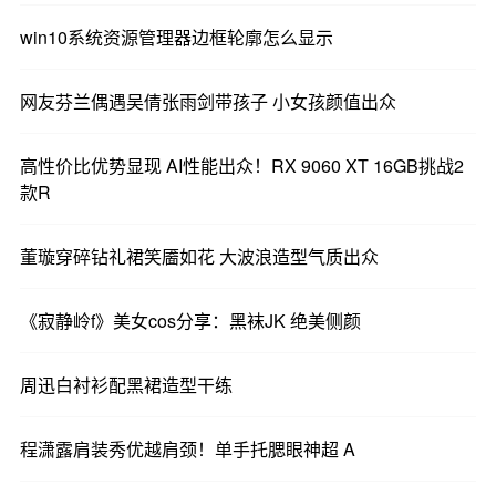
win10系统资源管理器边框轮廓怎么显示
网友芬兰偶遇吴倩张雨剑带孩子 小女孩颜值出众
高性价比优势显现 AI性能出众！RX 9060 XT 16GB挑战2
款R
董璇穿碎钻礼裙笑靥如花 大波浪造型气质出众
《寂静岭f》美女cos分享：黑袜JK 绝美侧颜
周迅白衬衫配黑裙造型干练
程潇露肩装秀优越肩颈！单手托腮眼神超 A