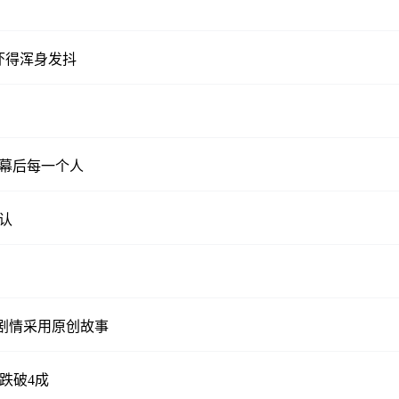
吓得浑身发抖
前幕后每一个人
认
 剧情采用原创故事
跌破4成