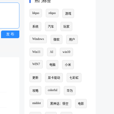
热门标签
ldquo
rdquo
游戏
系统
汽车
玩家
发 布
Windows
微软
用户
Win11
AI
win10
WIN7
电脑
小米
更新
显卡驱动
七彩虹
colorful
攻略
华为
middot
黑神话：悟空
电影