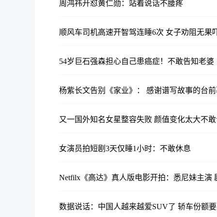
周鸿祎开怼黄仁勋：站着说话不腰疼
顺风车司机高速开智驾连睡6次 女子劝阻无果
54岁巨石强森担心自己患癌症！不敢告知老婆
杨紫长文告别《家业》： 感谢谱写故事的台
又一国外知名女星整容失败 颜值变化太大不敢
女演员拍短剧3天仅睡1小时：不敢休息
Netfilx《高达》真人版电影开拍：悉尼妹主演
数据说话：中国人越来越爱SUV了 轿车份额要