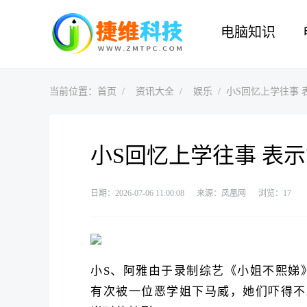
电脑知识
当前位置：
首页
资讯大全
娱乐
小S回忆上学往事 
小S回忆上学往事 表
日期：2026-07-06 11:00:08
来源：凤凰网
浏览：
17
小S、阿雅由于录制综艺《小姐不熙娣
有次被一位恶学姐下马威，她们吓得不