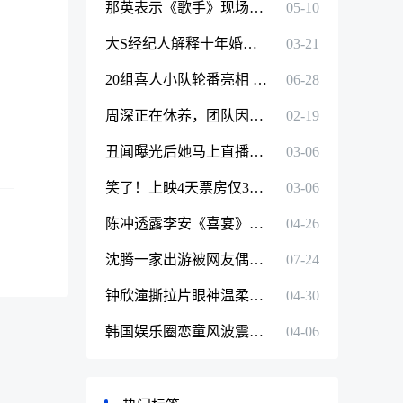
那英表示《歌手》现场直播有压力 自从知道这个消息每天做噩梦
05-10
大S经纪人解释十年婚姻二死一重伤：两个孩子流产和生产元气大伤
03-21
20组喜人小队轮番亮相 腾讯视频《喜人奇妙夜》欢乐来袭！
06-28
周深正在休养，团队因其演唱会取消再次致歉：感谢大家的理解与包容
02-19
丑闻曝光后她马上直播带货？网友：她很美，但令人作呕
03-06
笑了！上映4天票房仅36万元，贾玲把张晋这部新片打惨了
03-06
陈冲透露李安《喜宴》重拍新版 她本人也将参演
04-26
沈腾一家出游被网友偶遇！王琦穿T恤纯素颜出镜，尽显端庄大气美
07-24
钟欣潼撕拉片眼神温柔似水状态好
04-30
韩国娱乐圈恋童风波震荡！女团MV有大量擦边元素，评论区被惨喷要求下架
04-06