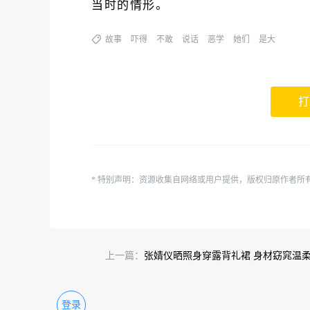
当时的情形。
故事
吓得
不敢
说话
恶学
她们
是大
打
* 特别声明：资源收集自网络或用户提供，版权归原作者所
上一篇：
张婧仪晒照身穿露背礼裙 身材窈窕温
登录