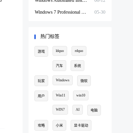
Windows Automated Installation Kit for Windows 7 and Windows Server 2008 R2 Service Pack 1 (x86, x64
06-12
Windows 7 Professional with Service Pack 1, VL Build (x64) - DVD (Chinese-Simplified)
05-30
热门标签
ldquo
rdquo
游戏
汽车
系统
Windows
玩家
微软
Win11
win10
用户
WIN7
AI
电脑
攻略
小米
显卡驱动