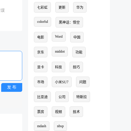
七彩虹
更新
华为
错误
colorful
黑神话：悟空
Word
电影
中国
middot
京东
功能
显卡
科技
技巧
市场
小米SU7
问题
发 布
比亚迪
公司
特斯拉
票房
视频
技术
mdash
nbsp