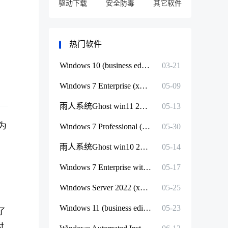
驱动下载
安全防毒
其它软件
热门软件
Windows 10 (business editions), list 22H2 (updated Dec 2023) (x64) - DVD (Chinese-Simplified)
03-21
Windows 7 Enterprise (x64) - DVD (Chinese-Simplified)
05-09
雨人系统Ghost win11 23H2 64位专业版优化纯净版YR_C3.5.2
05-13
为
Windows 7 Professional (x64) - DVD (Chinese-Simplified)
05-30
雨人系统Ghost win10 22H2 32位&64位专业版纯净版YR_C13.51
05-14
Windows 7 Enterprise with Service Pack 1 (x64) - DVD (Chinese-Simplified)简体中文安装版
05-17
Windows Server 2022 (x64) - DVD (Chinese-Simplified)
05-25
Windows 11 (business editions) (updated April 2022) (x64) - DVD (Chinese-Simplified)
05-23
了
付