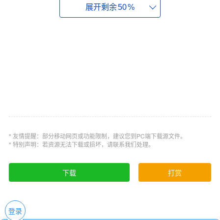
可以安装一个驱动人生软件，获取实时更新驱动的
展开剩余
50
%
服务，节省时间和精力。让你的七彩虹
(Colorful)3850显卡驱动一直保持最新版本。
七彩虹(Colorful)3850显卡驱动更新日志：
1、优化了安装流程
2、修复了一些已知的问题
3、提升了稳定性与性能
* 友情提醒：部分移动网页或功能限制，建议您到PC端下载源文件。
* 特别声明：若资源无法下载或损坏，请联系我们处理。
下载
打赏
登录