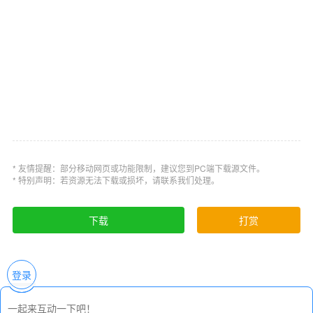
理性能的轻型平纹织物和针织物。访问CLO的常用
织物的综合图书馆，以看到直接的结果。可根据需
要采用贴衬.贴衬.拉回技术，调整3D服装的贴合度。
简化的过程
以零成本创造无限的可能性，包括纹理，颜色匹
配，花卉匹配，布局。通过实时查看3D服装修改，
可以减少不必要的实际样品制作和运输成本。通过
* 友情提醒：部分移动网页或功能限制，建议您到PC端下载源文件。
缩短传统工艺的生产时间来降低成本。
* 特别声明：若资源无法下载或损坏，请联系我们处理。
6. 多样化的显示方法
下载
打赏
在CLO中，您可以在与现实世界相同的环境中以多
种方式表示3D服装。你可以折叠3D服装，或者把它
登录
们挂在衣架上，营造出展厅的效果。