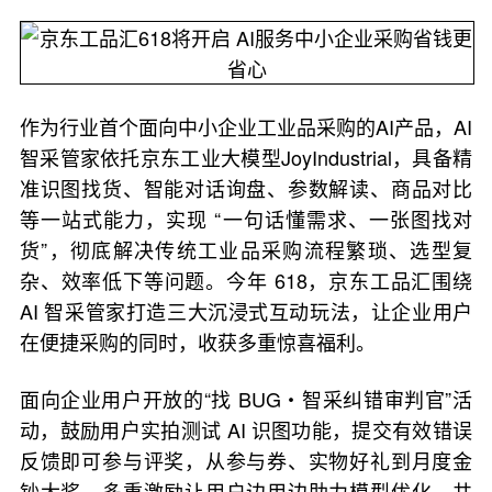
作为行业首个面向中小企业工业品采购的AI产品，AI
智采管家依托京东工业大模型JoyIndustrial，具备精
准识图找货、智能对话询盘、参数解读、商品对比
等一站式能力，实现 “一句话懂需求、一张图找对
货”，彻底解决传统工业品采购流程繁琐、选型复
杂、效率低下等问题。今年 618，京东工品汇围绕
AI 智采管家打造三大沉浸式互动玩法，让企业用户
在便捷采购的同时，收获多重惊喜福利。
面向企业用户开放的“找 BUG・智采纠错审判官”活
动，鼓励用户实拍测试 AI 识图功能，提交有效错误
反馈即可参与评奖，从参与券、实物好礼到月度金
钞大奖，多重激励让用户边用边助力模型优化，共