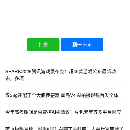
打赏
顶一下
(
4
)
SPARK2026腾讯游戏发布会：超40款游戏公布最新动
态，多项
仅38g还配了个大底传感器 雷鸟V4 AI拍摄眼镜首发全体
今年高考期间是否管控AI引热议！豆包元宝等多平台回应
被《极限竞速：地平线6》AI赛车手狂虐：人类玩家崩溃了