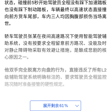
状态，碰撞前5秒开始驾驶员全程没有踩下加速踏板
也没有踩下制动踏板，车辆最终以高速状态直接撞
向前方货车尾部，车内三人均因胸腹部损伤当场离
世。
轿车驾驶员张某在夜间高速路况下使用智能驾驶辅
助系统，没有按要求全程留意前方路况、没能及时
对静止障碍物采取有效避让措施，是酿成悲剧的核
心原因之一。
他双手完全脱离方向盘的行为，直接违反了所有L2
级辅助驾驶系统明确标注的、要求驾驶员全程监控
路况随时准备接管的硬性规定。
之后有媒体记者就这起事故向长安汽车申请深度采
访了解细节，官方回应表示，江西省赣州市应急管
展开剩余
61
%