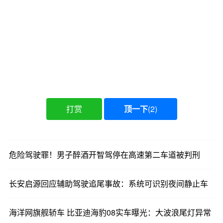
理局已于5月21日官方通报了完整交通事故调查报
告，已经明确划分了各方责任，建议公众以官方通
报及调查结论为准，同时提醒广大网友切勿被网络
上流传的片面信息误导。
更早之前长安汽车也公开作出过明确说明，启源A07
全系搭载的都是L2级别辅助驾驶，本质属于驾驶员
辅助性功能，功能开启之后，驾驶员必须全程关注
路面状况、手握方向盘，遇到突发危险时要第一时
打赏
顶一下
(
2
)
间人为接管车辆。
在参与事故研讨的行业专家看来，这起造成3人遇难
危险驾驶罪！男子醉酒开智驾停在高速第二车道被判刑
的悲剧并非个例，它是当下国内智驾行业普遍存在
的宣传过热、用户认知错位、安全提示不到位等诸
长安启源回应辅助驾驶追尾事故：系统可识别夜间静止车
多问题的集中爆发。
海洋网旗舰轿车 比亚迪海豹08实车曝光：大波浪尾灯异常
不少普通车主被智能领航、全速域自适应巡航这类