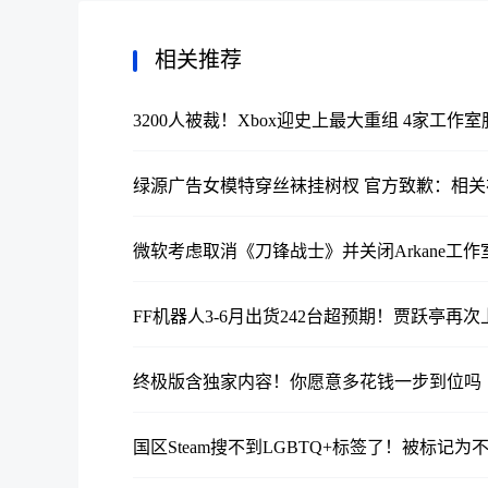
相关推荐
3200人被裁！Xbox迎史上最大重组 4家工作室
绿源广告女模特穿丝袜挂树杈 官方致歉：相
微软考虑取消《刀锋战士》并关闭Arkane工作
FF机器人3-6月出货242台超预期！贾跃亭再次
终极版含独家内容！你愿意多花钱一步到位吗
国区Steam搜不到LGBTQ+标签了！被标记为