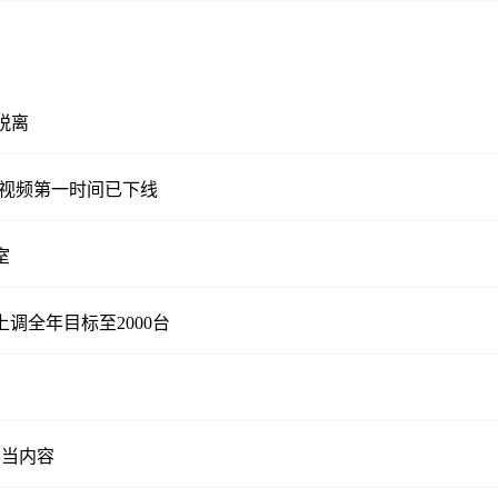
脱离
关视频第一时间已下线
室
上调全年目标至2000台
不当内容