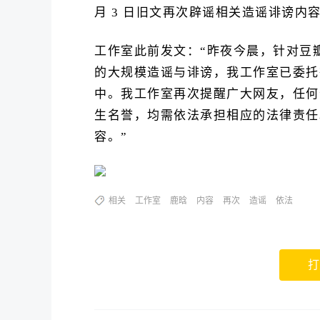
月 3 日旧文再次辟谣相关造谣诽谤内
工作室此前发文：“昨夜今晨，针对豆
的大规模造谣与诽谤，我工作室已委托
中。我工作室再次提醒广大网友，任何
生名誉，均需依法承担相应的法律责任
容。”
相关
工作室
鹿晗
内容
再次
造谣
依法
打