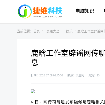
电脑知识
当前位置：
首页
资讯大全
娱乐
鹿晗工作室辟谣网
鹿晗工作室辟谣网传
息
日期：2026-07-08 09:45:54
来源：凤凰网
浏览：
13
6 日，网传司晓迪发布疑似与鹿晗相关