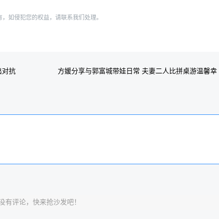
有，如侵犯您的权益，请联系我们处理。
出对抗
方媛分享与郭富城带娃日常 夫妻二人比拼桌游温馨幸
福
：下一篇
没有评论，快来抢沙发吧！