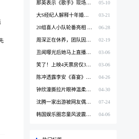
那英表示《歌手》现场直播有压力 自从知道这个消息每天做噩梦
05-10
大S经纪人解释十年婚姻二死一重伤：两个孩子流产和生产元气大伤
03-21
活
20组喜人小队轮番亮相 腾讯视频《喜人奇妙夜》欢乐来袭！
06-28
周深正在休养，团队因其演唱会取消再次致歉：感谢大家的理解与包容
02-19
先
丑闻曝光后她马上直播带货？网友：她很美，但令人作呕
03-06
笑了！上映4天票房仅36万元，贾玲把张晋这部新片打惨了
03-06
陈冲透露李安《喜宴》重拍新版 她本人也将参演
04-26
钟欣潼撕拉片眼神温柔似水状态好
04-30
沈腾一家出游被网友偶遇！王琦穿T恤纯素颜出镜，尽显端庄大气美
07-24
韩国娱乐圈恋童风波震荡！女团MV有大量擦边元素，评论区被惨喷要求下架
04-06