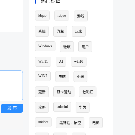
热门标签
ldquo
rdquo
游戏
系统
汽车
玩家
Windows
微软
用户
Win11
AI
win10
WIN7
电脑
小米
更新
显卡驱动
七彩虹
colorful
攻略
华为
发 布
middot
黑神话：悟空
电影