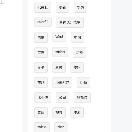
工
七彩虹
更新
华为
colorful
黑神话：悟空
Word
电影
中国
middot
京东
功能
显卡
科技
技巧
市场
小米SU7
问题
比亚迪
公司
特斯拉
票房
视频
技术
mdash
nbsp