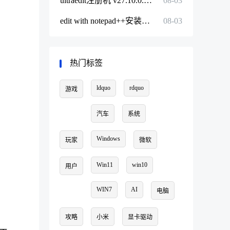
ultraedit注册机 v27.10.0.164
08-03
edit with notepad++安装包官方版 v8.1.9
08-03
热门标签
ldquo
rdquo
游戏
汽车
系统
Windows
玩家
微软
Win11
win10
用户
WIN7
AI
电脑
攻略
小米
显卡驱动