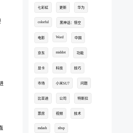
七彩虹
更新
华为
要
colorful
黑神话：悟空
Word
电影
中国
middot
京东
功能
显卡
科技
技巧
进
市场
小米SU7
问题
比亚迪
公司
特斯拉
票房
视频
技术
直
mdash
nbsp