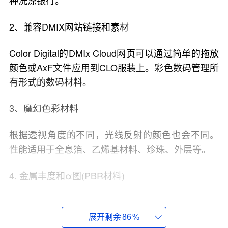
种洗涤银行。
2、兼容DMIX网站链接和素材
Color Digital的DMIx Cloud网页可以通过简单的拖放
颜色或AxF文件应用到CLO服装上。彩色数码管理所
有形式的数码材料。
3、魔幻色彩材料
根据透视角度的不同，光线反射的颜色也会不同。
性能适用于全息箔、乙烯基材料、珍珠、外层等。
4. 金属丰度和α图(PBR材料)
可显示部分衣物的金属材质或透明度。支持与PBR
材料兼容的其他3D应用。
展开剩余
86
%