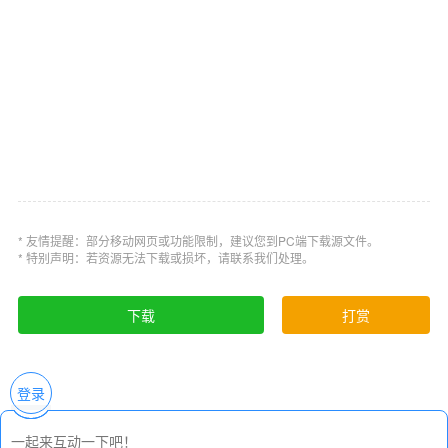
5、改进拉链，添加YKK金属预设
可预置YKK实金属材料。
6、可多个板块生成地图
地图可以在多个板块上创建。
7、设定板间间距
* 友情提醒：部分移动网页或功能限制，建议您到PC端下载源文件。
* 特别声明：若资源无法下载或损坏，请联系我们处理。
出料时设置板间距。
下载
打赏
8. 改进扩展面板和褶皱
根据展开板，内线和基线也一起移动或旋转。
登录
9. 创建带有曲线的2D测量尺