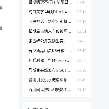
暑期嗨玩不打烊 华硕显卡驰骋游戏世界！
07-18
最
纯白美学 华硕DUAL 4070S EVO WHITE显卡
07-18
《黑神话：悟空》即将发布 你的显卡准备好了吗
07-18
目
长期霸占他人车位被焊死后续 丰田车主强行破坏围挡将车开走
03-31
张雪峰公开鼓励生育：女员工生孩子奖1万 男员工妻子奖6666元
04-02
吾空新品山灵K6开箱：性价比AIPC开启游戏新征程
03-19
神兵利器！华硕4080 SUPER显卡4K全景光追高帧畅玩《黑神话：悟空》
09-05
斯
马斯克突然发布Grok 1.5！上下文长度飙升16倍和GPT-4齐平
03-29
暴雨引发洪水淹没车顶 央视点赞五菱4S店员工破窗救人
06-19
百度网盘推出AI摄影工具超能画布 修图效率提升90倍
04-19
、