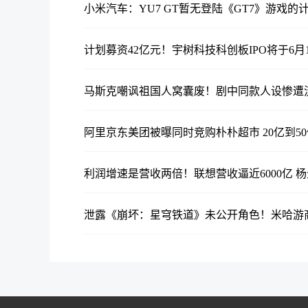
小米汽车：YU7 GT暂无登陆《GT7》游戏的
计划募资42亿元！宇树科技科创板IPO将于6月
马斯克嘲讽祖国人窝囊废！剧中同款人设惨遭
阿里京东美团被曝同时竞购朴朴超市 20亿到5
利润增速是营收两倍！联想营收逼近6000亿 
泄露《崩坏：星穹铁道》未公开角色！米哈游商