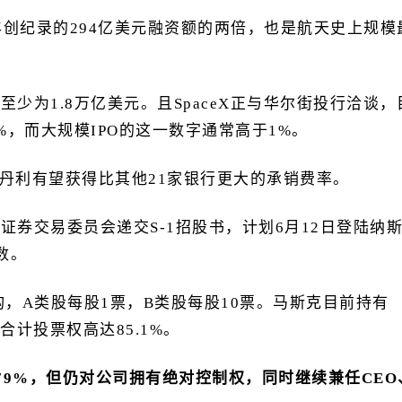
年创纪录的294亿美元融资额的两倍，也是航天史上规模
值至少为1.8万亿美元。且SpaceX正与华尔街投行洽谈，
5%，而大规模IPO的这一数字通常高于1%。
丹利有望获得比其他21家银行更大的承销费率。
美国证券交易委员会递交S-1招股书，计划6月12日登陆纳
数。
结构，A类股每股1票，B类股每股10票。马斯克目前持有
，合计投票权高达85.1%。
79%，但仍对公司拥有绝对控制权，同时继续兼任CEO