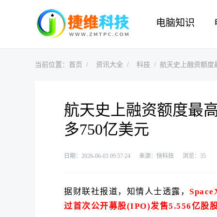
电脑知识
当前位置：
首页
资讯大全
科技
航天史上融资额度最高
航天史上融资额度最高I
多750亿美元
日期：2026-06-03 09:57:24
来源：快科技
浏览：
35
据财联社报道，知情人士透露，
Spa
过首次公开募股(IPO)发售5.556亿