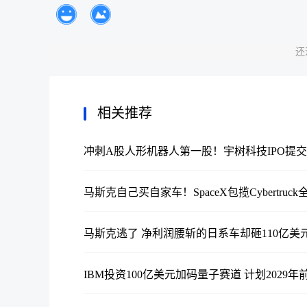
还
相关推荐
冲刺A股人形机器人第一股！宇树科技IPO提
马斯克自己买自家车！SpaceX包揽Cybertru
马斯克逃了 净利润腰斩的日系车却砸110亿美
IBM投资100亿美元加码量子赛道 计划2029