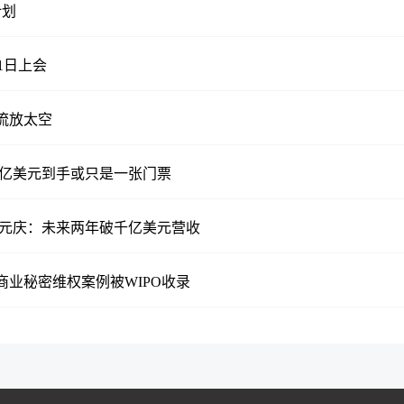
计划
1日上会
流放太空
0亿美元到手或只是一张门票
杨元庆：未来两年破千亿美元营收
业秘密维权案例被WIPO收录