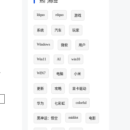
热门标签
ldquo
rdquo
游戏
系统
汽车
玩家
Windows
微软
用户
，
Win11
AI
win10
WIN7
估
电脑
小米
更新
攻略
显卡驱动
colorful
华为
七彩虹
middot
黑神话：悟空
电影