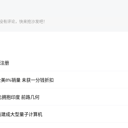
没有评论，快来抢沙发吧！
交注册
ck全美8%销量 未获一分钱折扣
元拥抱印度 前路几何
年前建成大型量子计算机