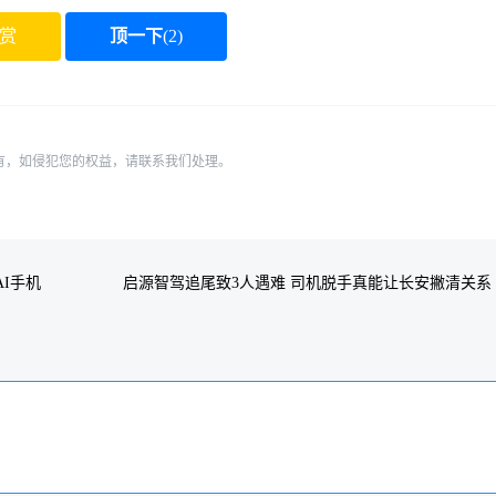
赏
顶一下
(
2
)
有，如侵犯您的权益，请联系我们处理。
AI手机
启源智驾追尾致3人遇难 司机脱手真能让长安撇清关系
吗：专家释疑
：下一篇